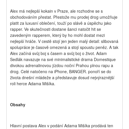
Alex má nejlepší kokain v Praze, ale rozhodne se s 
obchodováním přestat. Přestože mu prodej drog umožňuje 
platit za luxusní oblečení, touží po slávě a úspěchu jako 
rapper. Ve skutečnosti dostane šanci natočit hit se 
zavedeným rapperem, který by ho mohl dostat mezi 
nejlepší hráče. V cestě stojí jen jeden malý detail: slibovaná 
spolupráce je časově omezená a stojí spoustu peněz. A tak 
Alex začíná svůj boj s časem a svůj boj o život. Adam 
Sedlák navazuje na své minimalistické drama Domestique 
divokou adrenalinovou jízdou noční Prahou plnou rapu a 
drog. Celé natočeno na iPhone, BANGER. ponoří se do 
života dnešní mládeže a představuje dosud nejvýraznější 
roli herce Adama Mišíka.
Obsahy
Hlavní postava Alex v podání Adama Mišíka prodává ten 