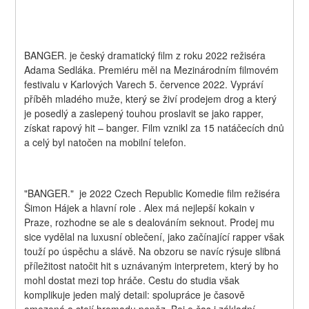
BANGER. je český dramatický film z roku 2022 režiséra 
Adama Sedláka. Premiéru měl na Mezinárodním filmovém 
festivalu v Karlových Varech 5. července 2022. Vypráví 
příběh mladého muže, který se živí prodejem drog a který 
je posedlý a zaslepený touhou proslavit se jako rapper, 
získat rapový hit – banger. Film vznikl za 15 natáčecích dnů 
a celý byl natočen na mobilní telefon.
"BANGER."  je 2022 Czech Republic Komedie film režiséra 
Šimon Hájek a hlavní role . Alex má nejlepší kokain v 
Praze, rozhodne se ale s dealováním seknout. Prodej mu 
sice vydělal na luxusní oblečení, jako začínající rapper však 
touží po úspěchu a slávě. Na obzoru se navíc rýsuje slibná 
příležitost natočit hit s uznávaným interpretem, který by ho 
mohl dostat mezi top hráče. Cestu do studia však 
komplikuje jeden malý detail: spolupráce je časově 
omezená a stojí hromadu peněz. Boj o čas i základní 