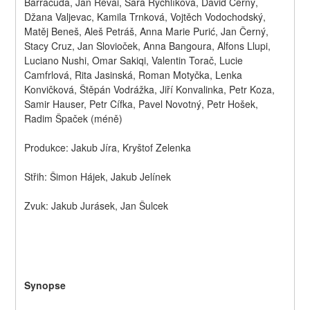
Barracuda, Jan Révai, Sára Rychlíková, David Černý, 
Džana Valjevac, Kamila Trnková, Vojtěch Vodochodský, 
Matěj Beneš, Aleš Petráš, Anna Marie Purić, Jan Černý, 
Stacy Cruz, Jan Slovioček, Anna Bangoura, Alfons Llupi, 
Luciano Nushi, Omar Sakiqi, Valentin Torač, Lucie 
Camfrlová, Rita Jasinská, Roman Motyčka, Lenka 
Konvičková, Štěpán Vodrážka, Jiří Konvalinka, Petr Koza, 
Samir Hauser, Petr Cífka, Pavel Novotný, Petr Hošek, 
Radim Špaček (méně)
Produkce: Jakub Jíra, Kryštof Zelenka
Střih: Šimon Hájek, Jakub Jelínek
Zvuk: Jakub Jurásek, Jan Šulcek
Synopse