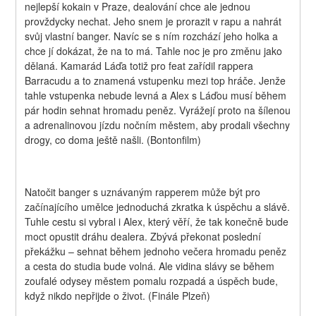
nejlepší kokain v Praze, dealování chce ale jednou 
provždycky nechat. Jeho snem je prorazit v rapu a nahrát 
svůj vlastní banger. Navíc se s ním rozchází jeho holka a 
chce jí dokázat, že na to má. Tahle noc je pro změnu jako 
dělaná. Kamarád Láďa totiž pro feat zařídil rappera 
Barracudu a to znamená vstupenku mezi top hráče. Jenže 
tahle vstupenka nebude levná a Alex s Láďou musí během 
pár hodin sehnat hromadu peněz. Vyrážejí proto na šílenou 
a adrenalinovou jízdu nočním městem, aby prodali všechny 
drogy, co doma ještě našli. (Bontonfilm)
Natočit banger s uznávaným rapperem může být pro 
začínajícího umělce jednoduchá zkratka k úspěchu a slávě. 
Tuhle cestu si vybral i Alex, který věří, že tak konečně bude 
moct opustit dráhu dealera. Zbývá překonat poslední 
překážku – sehnat během jednoho večera hromadu peněz 
a cesta do studia bude volná. Ale vidina slávy se během 
zoufalé odysey městem pomalu rozpadá a úspěch bude, 
když nikdo nepřijde o život. (Finále Plzeň)